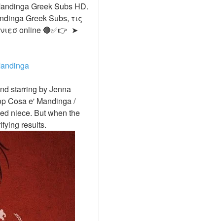
andinga Greek Subs HD. 
dinga Greek Subs, τις 
αγαπημένες σας ,σειρές και tv shows καθώς προσφέρει πολλές από αυτές.ταινιεσ online 🔴✅👉  ➤ 
andinga
lop Cosa e' Mandinga / 
ed niece. But when the 
fying results.