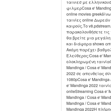
ταινιεσ με ελληνικουσ 
φιλμερCosa e' Mandinga 
online movies greekδί
ταινίες online Δωρεάν
καιρούς.Το v8.pdstream
παρακολουθήσετε τις τα
θα βρείτε μια μεγάλη
και διάφορα shows απ
Ακόμη παρέχει βαθμολο
Ελεύθερος:Cosa e' Mandi
ολοκληρωμένη ταινίαCo
Mandinga / Cosa e' Mand
2022 σε απευθείας σύνδ
1080pCosa e' Mandinga /
e' Mandinga 2022 ταινί
onlieStreaming Cosa e' 
Mandinga / Cosa e' Man
Mandinga / Cosa e' Mand
Mandinga 2022Η πλήρης