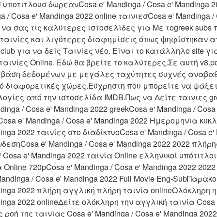
υποτιτλουσ δωρεανCosa e' Mandinga / Cosa e' Mandinga 2
/ Cosa e' Mandinga 2022 online ταινιεσCosa e' Mandinga / 
νω να σας τις καλύτερες ιστοσελίδες για Με τοgreek subs
 ταινίες και λιγότερες διαφημίσεις όπως ψηφίστηκαν α
.club για να δείς Ταινίες νέο. Είναι το κατάλληλο site γι
ινίες Online. Εδώ θα βρείτε το καλύτερες.Σε αυτή v8.pds
 βάση δεδομένων με μεγάλες ταχύτητες συχνές αναβαθμ
ό διαφορετικές χώρες.Εύχρηστη που μπορείτε να ψάξετε
γίες από την ιστοσελίδα IMDB.Πως να Δείτε ταινιες gre
nga / Cosa e' Mandinga 2022 greekCosa e' Mandinga / Cosa 
sa e' Mandinga / Cosa e' Mandinga 2022 Ημερομηνία κυκλ
inga 2022 ταινίες στο διαδίκτυοCosa e' Mandinga / Cosa e'
εσηCosa e' Mandinga / Cosa e' Mandinga 2022 2022 πλήρης
 Cosa e' Mandinga 2022 ταινία Online ελληνικοί υπότιτλοιC
α Online 720pCosa e' Mandinga / Cosa e' Mandinga 2022 2022
Mandinga / Cosa e' Mandinga 2022 Full Movie Eng-SubΠαρακο
dinga 2022 πλήρη αγγλική πλήρη ταινία onlineΟλόκληρη η 
inga 2022 onlineΔείτε ολόκληρη την αγγλική ταινία Cosa e'
 ροή της ταινίας Cosa e' Mandinga / Cosa e' Mandinga 20