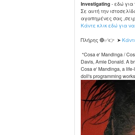
Investigating
-
εδώ για 
Σε αυτή την ιστοσελίδα
Κάντε κλικ εδώ για να
Πλήρης 🔴✅👉  ➤ 
Κάντε
 "Cosa e' Mandinga / Cosa e' Mandinga" is a 2022 Horror movie directed by Terri Taylor and starring by Jenna 
Davis, Amie Donald. A bril
Cosa e' Mandinga, a life-
doll's programming works 