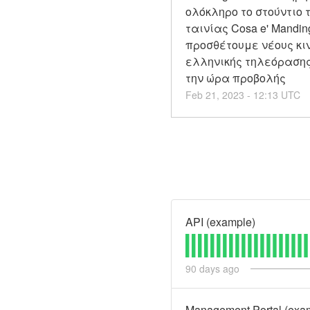
ολόκληρο το στούντιο 
ταινίας Cosa e' Mandi
προσθέτουμε νέους κι
ελληνικής τηλεόρασης π
την ώρα προβολής
Feb
21
,
2023
-
12:13
UTC
API (example)
90
days ago
Management Portal (exa