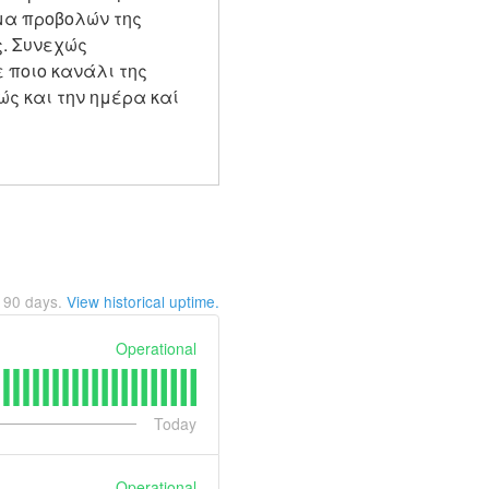
μα προβολών της 
. Συνεχώς 
ποιο κανάλι της 
ώς και την ημέρα καί 
t
90
days.
View historical uptime.
Operational
Today
Operational