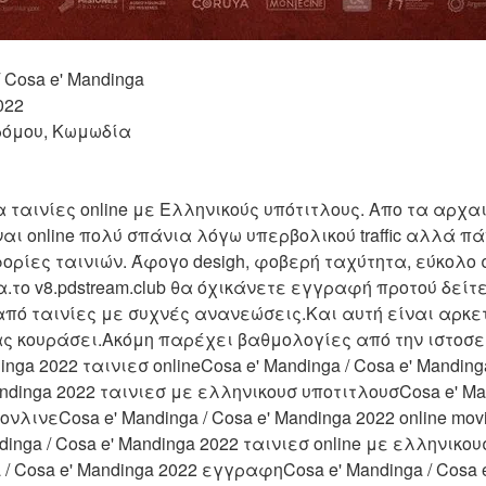
 / Cosa e' Mandinga 
022 
ρόμου, Κωμωδία 
ια ταινίες online με Ελληνικούς υπότιτλους. Απο τα αρχ
Είναι online πολύ σπάνια λόγω υπερβολικού traffic αλλά 
ορίες ταινιών. Άφογο desigh, φοβερή ταχύτητα, εύκολο σ
όλα.το v8.pdstream.club θα όχικάνετε εγγραφή προτού δείτε
πό ταινίες με συχνές ανανεώσεις.Και αυτή είναι αρκετ
ς κουράσει.Ακόμη παρέχει βαθμολογίες από την ιστοσελ
inga 2022 ταινιεσ onlineCosa e' Mandinga / Cosa e' Mandinga
andinga 2022 ταινιεσ με ελληνικουσ υποτιτλουσCosa e' Mand
ονλινεCosa e' Mandinga / Cosa e' Mandinga 2022 online mov
inga / Cosa e' Mandinga 2022 ταινιεσ online με ελληνικουσ
 / Cosa e' Mandinga 2022 εγγραφηCosa e' Mandinga / Cosa 